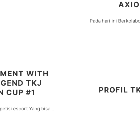
AXIO
Pada hari ini Berkola
EMENT WITH
EGEND TKJ
PROFIL T
N CUP #1
petisi esport Yang bisa…