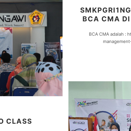
SMKPGRI1NG
BCA CMA DI
BCA CMA adalah : ht
management-a
O CLASS