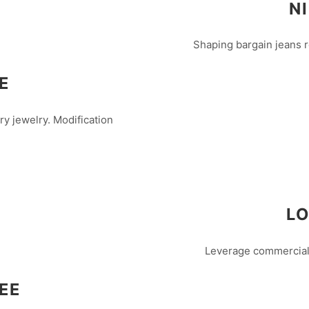
N
Shaping bargain jeans 
E
nary jewelry. Modification
LO
Leverage commercial 
EE