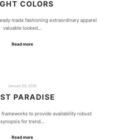
IGHT COLORS
ready made fashioning extraordinary apparel
valuable looked…
Read more
Januari 29, 2019
ST PARADISE
frameworks to provide availability robust
synopsis for trend…
Read more