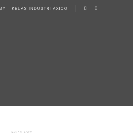
MY
KELAS INDUSTRI AXIOO
Search
More info
Juni 13, 2022