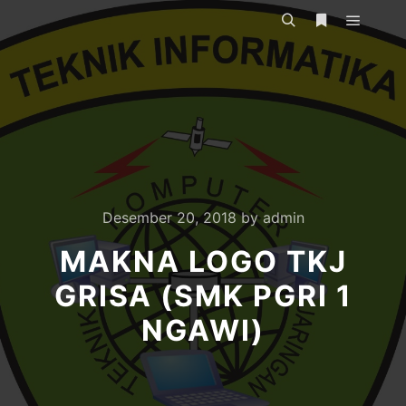
Main m
Search
More info
Desember 20, 2018
by
admin
MAKNA LOGO TKJ
GRISA (SMK PGRI 1
NGAWI)